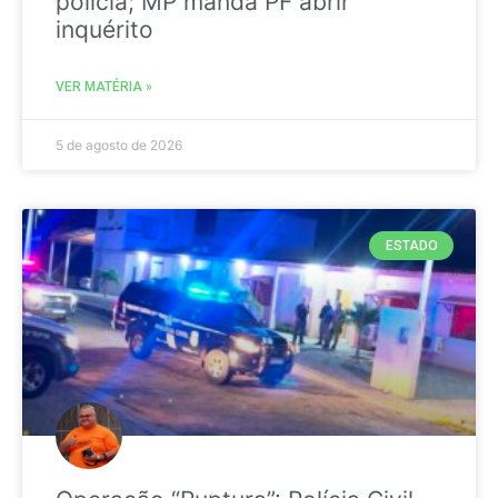
polícia; MP manda PF abrir
inquérito
VER MATÉRIA »
5 de agosto de 2026
ESTADO