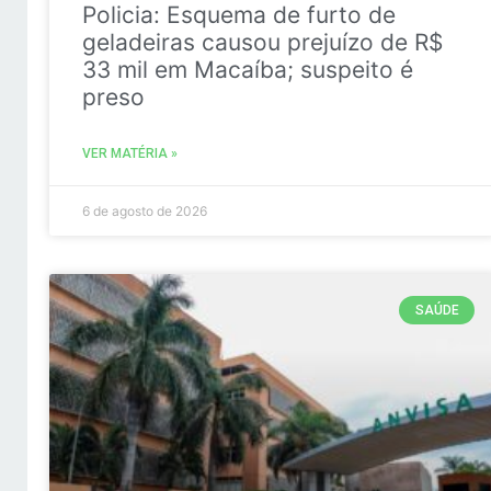
Policia: Esquema de furto de
geladeiras causou prejuízo de R$
33 mil em Macaíba; suspeito é
preso
VER MATÉRIA »
6 de agosto de 2026
SAÚDE