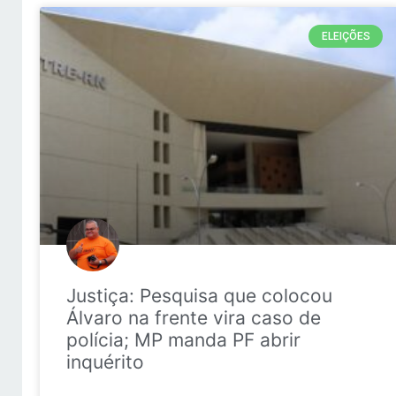
ELEIÇÕES
Justiça: Pesquisa que colocou
Álvaro na frente vira caso de
polícia; MP manda PF abrir
inquérito