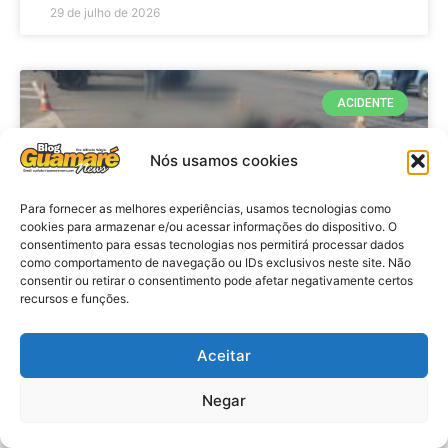
29 de julho de 2026
ACIDENTE
Nós usamos cookies
Para fornecer as melhores experiências, usamos tecnologias como
cookies para armazenar e/ou acessar informações do dispositivo. O
consentimento para essas tecnologias nos permitirá processar dados
como comportamento de navegação ou IDs exclusivos neste site. Não
consentir ou retirar o consentimento pode afetar negativamente certos
recursos e funções.
Acidente: A caminho do trabalho
professora se envolve em
Aceitar
acidente e vai a obito na RN 118
Negar
no Alto do Rodrigues, RN