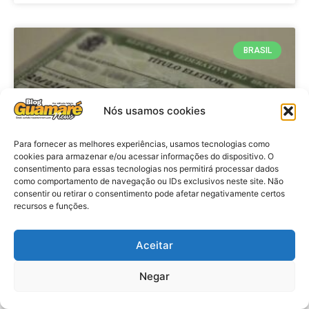
BRASIL
Nós usamos cookies
Para fornecer as melhores experiências, usamos tecnologias como
cookies para armazenar e/ou acessar informações do dispositivo. O
consentimento para essas tecnologias nos permitirá processar dados
como comportamento de navegação ou IDs exclusivos neste site. Não
consentir ou retirar o consentimento pode afetar negativamente certos
Brasil: Policia Federal investiga
recursos e funções.
753 casos de crimes eleitorais
antes das eleições
Aceitar
Negar
VER MATÉRIA »