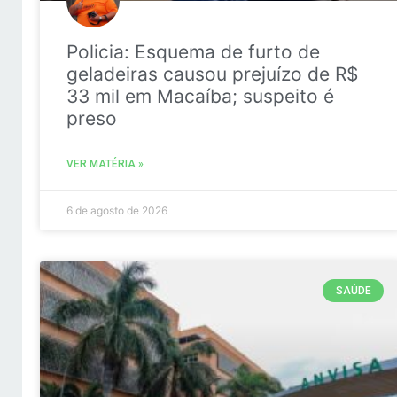
Policia: Esquema de furto de
geladeiras causou prejuízo de R$
33 mil em Macaíba; suspeito é
preso
VER MATÉRIA »
6 de agosto de 2026
SAÚDE