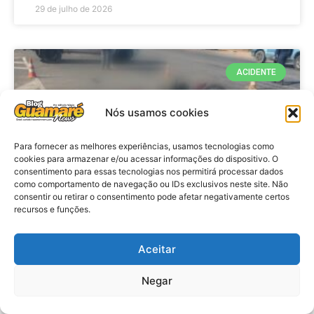
29 de julho de 2026
ACIDENTE
Nós usamos cookies
Para fornecer as melhores experiências, usamos tecnologias como
cookies para armazenar e/ou acessar informações do dispositivo. O
consentimento para essas tecnologias nos permitirá processar dados
como comportamento de navegação ou IDs exclusivos neste site. Não
consentir ou retirar o consentimento pode afetar negativamente certos
recursos e funções.
Acidente: A caminho do trabalho
professora se envolve em
Aceitar
acidente e vai a obito na RN 118
Negar
no Alto do Rodrigues, RN