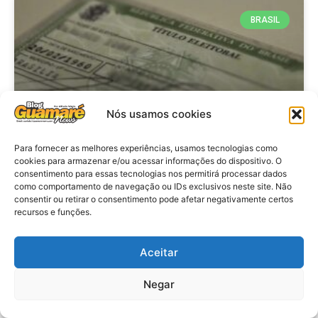
BRASIL
Nós usamos cookies
Para fornecer as melhores experiências, usamos tecnologias como
cookies para armazenar e/ou acessar informações do dispositivo. O
consentimento para essas tecnologias nos permitirá processar dados
Brasil: Policia Federal investiga
como comportamento de navegação ou IDs exclusivos neste site. Não
753 casos de crimes eleitorais
consentir ou retirar o consentimento pode afetar negativamente certos
recursos e funções.
antes das eleições
Aceitar
VER MATÉRIA »
Negar
28 de julho de 2026