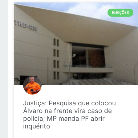
ELEIÇÕES
Justiça: Pesquisa que colocou
Álvaro na frente vira caso de
polícia; MP manda PF abrir
inquérito