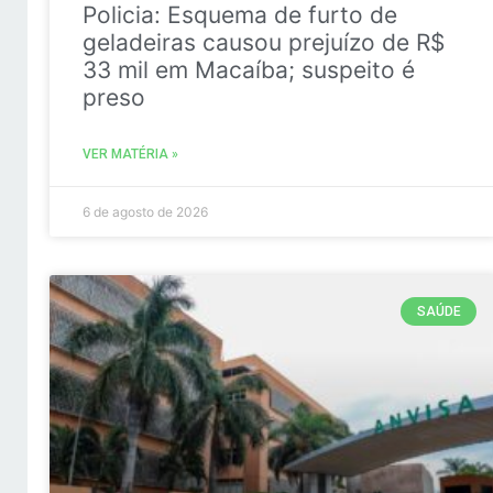
Policia: Esquema de furto de
geladeiras causou prejuízo de R$
33 mil em Macaíba; suspeito é
preso
VER MATÉRIA »
6 de agosto de 2026
SAÚDE