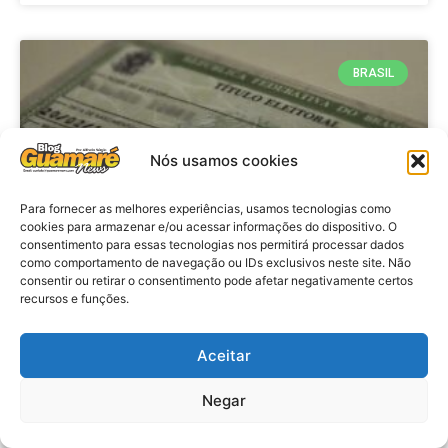
BRASIL
Nós usamos cookies
Para fornecer as melhores experiências, usamos tecnologias como
cookies para armazenar e/ou acessar informações do dispositivo. O
consentimento para essas tecnologias nos permitirá processar dados
como comportamento de navegação ou IDs exclusivos neste site. Não
consentir ou retirar o consentimento pode afetar negativamente certos
Brasil: Policia Federal investiga
recursos e funções.
753 casos de crimes eleitorais
antes das eleições
Aceitar
Negar
VER MATÉRIA »