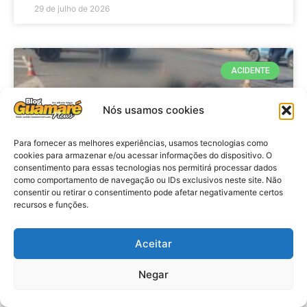
29 de julho de 2026
ACIDENTE
Nós usamos cookies
Para fornecer as melhores experiências, usamos tecnologias como
cookies para armazenar e/ou acessar informações do dispositivo. O
consentimento para essas tecnologias nos permitirá processar dados
como comportamento de navegação ou IDs exclusivos neste site. Não
consentir ou retirar o consentimento pode afetar negativamente certos
recursos e funções.
Acidente: A caminho do trabalho
professora se envolve em
Aceitar
acidente e vai a obito na RN 118
Negar
no Alto do Rodrigues, RN