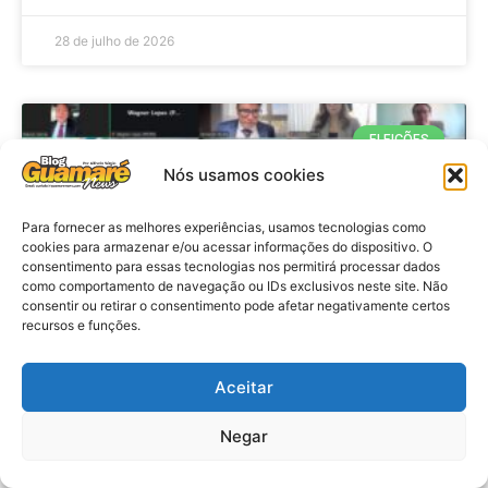
28 de julho de 2026
ELEIÇÕES
Nós usamos cookies
Para fornecer as melhores experiências, usamos tecnologias como
cookies para armazenar e/ou acessar informações do dispositivo. O
consentimento para essas tecnologias nos permitirá processar dados
como comportamento de navegação ou IDs exclusivos neste site. Não
consentir ou retirar o consentimento pode afetar negativamente certos
recursos e funções.
Eleições 2026: procuradores e
Aceitar
promotores eleitorais realizam
Negar
reunião de alinhamento no RN