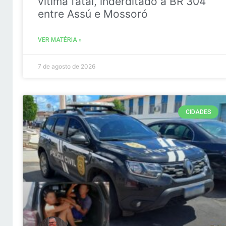
vitima fatal, inderditado a BR 304
entre Assú e Mossoró
VER MATÉRIA »
7 de agosto de 2026
CIDADES