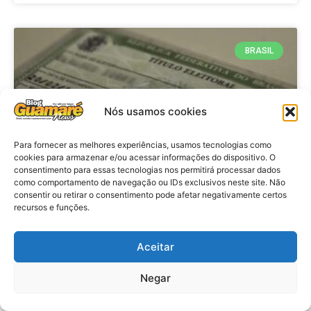
BRASIL
Nós usamos cookies
Para fornecer as melhores experiências, usamos tecnologias como
cookies para armazenar e/ou acessar informações do dispositivo. O
consentimento para essas tecnologias nos permitirá processar dados
como comportamento de navegação ou IDs exclusivos neste site. Não
consentir ou retirar o consentimento pode afetar negativamente certos
Brasil: Policia Federal investiga
recursos e funções.
753 casos de crimes eleitorais
antes das eleições
Aceitar
Negar
VER MATÉRIA »