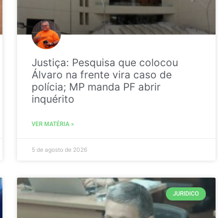
Justiça: Pesquisa que colocou
Álvaro na frente vira caso de
polícia; MP manda PF abrir
inquérito
VER MATÉRIA »
5 de agosto de 2026
JURIDICO