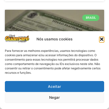
BRASIL
Nós usamos cookies
Para fornecer as melhores experiências, usamos tecnologias como
cookies para armazenar e/ou acessar informações do dispositivo. O
consentimento para essas tecnologias nos permitirá processar dados
como comportamento de navegação ou IDs exclusivos neste site. Não
consentir ou retirar o consentimento pode afetar negativamente certos
Brasil: Policia Federal investiga
recursos e funções.
753 casos de crimes eleitorais
antes das eleições
Aceitar
Negar
VER MATÉRIA »