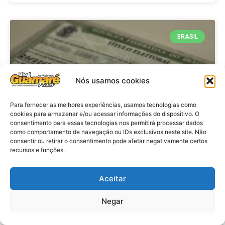
BRASIL
Nós usamos cookies
Para fornecer as melhores experiências, usamos tecnologias como
cookies para armazenar e/ou acessar informações do dispositivo. O
consentimento para essas tecnologias nos permitirá processar dados
como comportamento de navegação ou IDs exclusivos neste site. Não
consentir ou retirar o consentimento pode afetar negativamente certos
Brasil: Policia Federal investiga
recursos e funções.
753 casos de crimes eleitorais
antes das eleições
Aceitar
Negar
VER MATÉRIA »