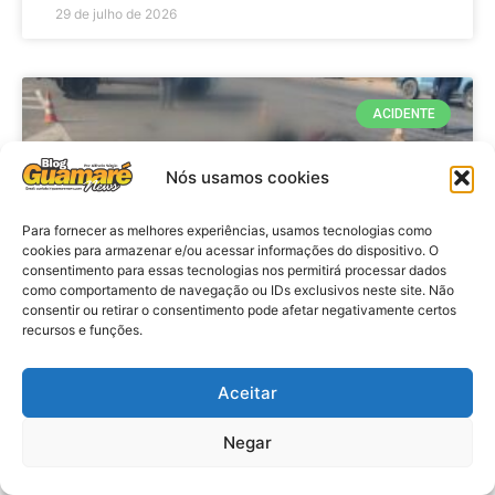
29 de julho de 2026
ACIDENTE
Nós usamos cookies
Para fornecer as melhores experiências, usamos tecnologias como
cookies para armazenar e/ou acessar informações do dispositivo. O
consentimento para essas tecnologias nos permitirá processar dados
como comportamento de navegação ou IDs exclusivos neste site. Não
consentir ou retirar o consentimento pode afetar negativamente certos
recursos e funções.
Acidente: A caminho do trabalho
professora se envolve em
Aceitar
acidente e vai a obito na RN 118
Negar
no Alto do Rodrigues, RN