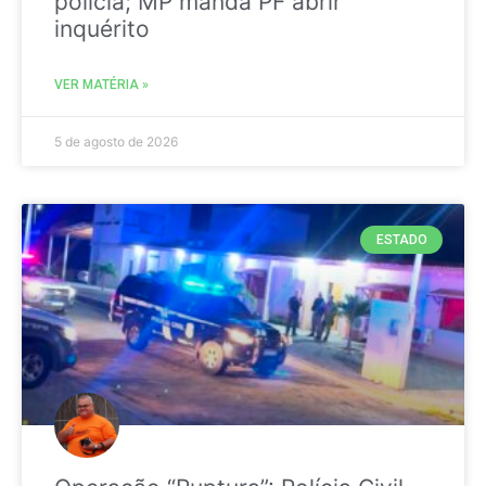
polícia; MP manda PF abrir
inquérito
VER MATÉRIA »
5 de agosto de 2026
ESTADO