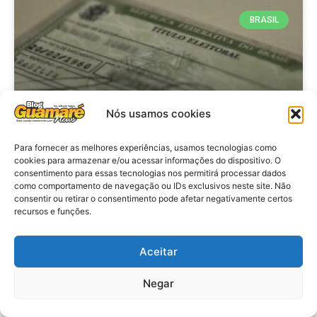
BRASIL
Nós usamos cookies
Para fornecer as melhores experiências, usamos tecnologias como
cookies para armazenar e/ou acessar informações do dispositivo. O
consentimento para essas tecnologias nos permitirá processar dados
Brasil: Policia Federal investiga
como comportamento de navegação ou IDs exclusivos neste site. Não
753 casos de crimes eleitorais
consentir ou retirar o consentimento pode afetar negativamente certos
recursos e funções.
antes das eleições
Aceitar
VER MATÉRIA »
Negar
28 de julho de 2026