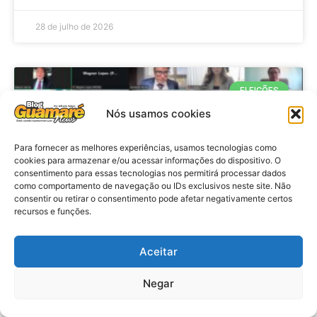
28 de julho de 2026
ELEIÇÕES
Nós usamos cookies
Para fornecer as melhores experiências, usamos tecnologias como
cookies para armazenar e/ou acessar informações do dispositivo. O
consentimento para essas tecnologias nos permitirá processar dados
como comportamento de navegação ou IDs exclusivos neste site. Não
consentir ou retirar o consentimento pode afetar negativamente certos
recursos e funções.
Eleições 2026: procuradores e
Aceitar
promotores eleitorais realizam
Negar
reunião de alinhamento no RN