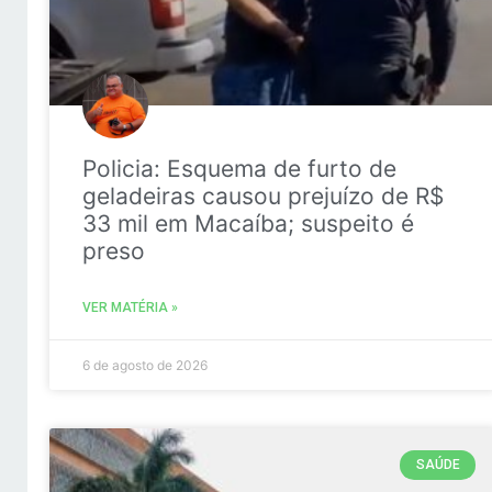
Policia: Esquema de furto de
geladeiras causou prejuízo de R$
33 mil em Macaíba; suspeito é
preso
VER MATÉRIA »
6 de agosto de 2026
SAÚDE