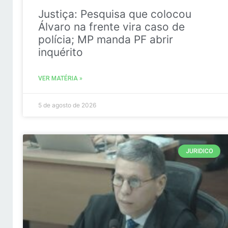
Justiça: Pesquisa que colocou
Álvaro na frente vira caso de
polícia; MP manda PF abrir
inquérito
VER MATÉRIA »
5 de agosto de 2026
JURIDICO