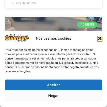
29 de julho de 2026
ACIDENTE
Nós usamos cookies
Para fornecer as melhores experiências, usamos tecnologias como
cookies para armazenar e/ou acessar informações do dispositivo. O
consentimento para essas tecnologias nos permitirá processar dados
como comportamento de navegação ou IDs exclusivos neste site. Não
consentir ou retirar o consentimento pode afetar negativamente certos
recursos e funções.
Acidente: A caminho do trabalho
professora se envolve em
Aceitar
acidente e vai a obito na RN 118
Negar
no Alto do Rodrigues, RN