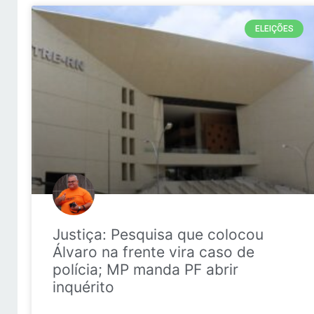
ELEIÇÕES
Justiça: Pesquisa que colocou
Álvaro na frente vira caso de
polícia; MP manda PF abrir
inquérito