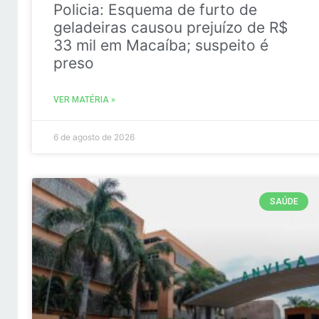
Policia: Esquema de furto de
geladeiras causou prejuízo de R$
33 mil em Macaíba; suspeito é
preso
VER MATÉRIA »
6 de agosto de 2026
SAÚDE