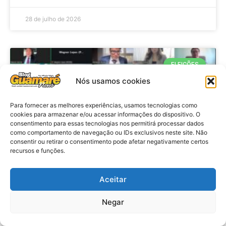
28 de julho de 2026
ELEIÇÕES
Nós usamos cookies
Para fornecer as melhores experiências, usamos tecnologias como
cookies para armazenar e/ou acessar informações do dispositivo. O
consentimento para essas tecnologias nos permitirá processar dados
como comportamento de navegação ou IDs exclusivos neste site. Não
consentir ou retirar o consentimento pode afetar negativamente certos
recursos e funções.
Eleições 2026: procuradores e
Aceitar
promotores eleitorais realizam
Negar
reunião de alinhamento no RN