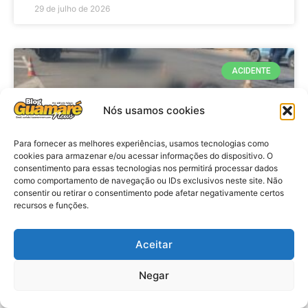
29 de julho de 2026
ACIDENTE
Nós usamos cookies
Para fornecer as melhores experiências, usamos tecnologias como
cookies para armazenar e/ou acessar informações do dispositivo. O
consentimento para essas tecnologias nos permitirá processar dados
como comportamento de navegação ou IDs exclusivos neste site. Não
consentir ou retirar o consentimento pode afetar negativamente certos
recursos e funções.
Acidente: A caminho do trabalho
professora se envolve em
Aceitar
acidente e vai a obito na RN 118
Negar
no Alto do Rodrigues, RN