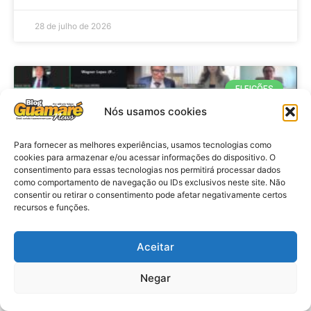
28 de julho de 2026
ELEIÇÕES
Nós usamos cookies
Para fornecer as melhores experiências, usamos tecnologias como
cookies para armazenar e/ou acessar informações do dispositivo. O
consentimento para essas tecnologias nos permitirá processar dados
como comportamento de navegação ou IDs exclusivos neste site. Não
consentir ou retirar o consentimento pode afetar negativamente certos
recursos e funções.
Eleições 2026: procuradores e
Aceitar
promotores eleitorais realizam
Negar
reunião de alinhamento no RN