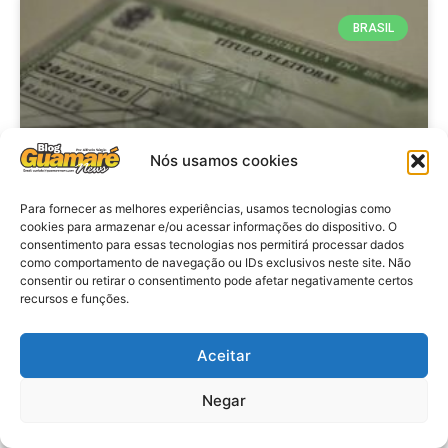
BRASIL
Nós usamos cookies
Para fornecer as melhores experiências, usamos tecnologias como
cookies para armazenar e/ou acessar informações do dispositivo. O
consentimento para essas tecnologias nos permitirá processar dados
Brasil: Policia Federal investiga
como comportamento de navegação ou IDs exclusivos neste site. Não
753 casos de crimes eleitorais
consentir ou retirar o consentimento pode afetar negativamente certos
recursos e funções.
antes das eleições
Aceitar
VER MATÉRIA »
Negar
28 de julho de 2026