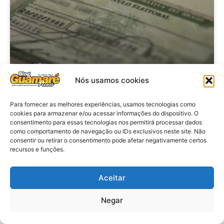
Nós usamos cookies
Brasil: Policia Federal investiga
Para fornecer as melhores experiências, usamos tecnologias como
cookies para armazenar e/ou acessar informações do dispositivo. O
753 casos de crimes eleitorais
consentimento para essas tecnologias nos permitirá processar dados
antes das eleições
como comportamento de navegação ou IDs exclusivos neste site. Não
consentir ou retirar o consentimento pode afetar negativamente certos
recursos e funções.
VER MATÉRIA »
Aceitar
28 de julho de 2026
Negar