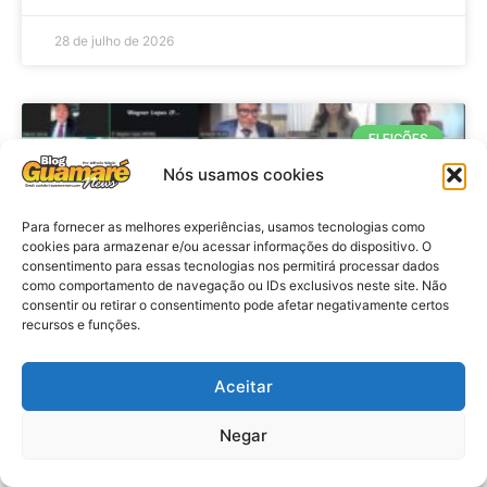
28 de julho de 2026
ELEIÇÕES
Nós usamos cookies
Para fornecer as melhores experiências, usamos tecnologias como
cookies para armazenar e/ou acessar informações do dispositivo. O
consentimento para essas tecnologias nos permitirá processar dados
como comportamento de navegação ou IDs exclusivos neste site. Não
consentir ou retirar o consentimento pode afetar negativamente certos
recursos e funções.
Eleições 2026: procuradores e
Aceitar
promotores eleitorais realizam
Negar
reunião de alinhamento no RN