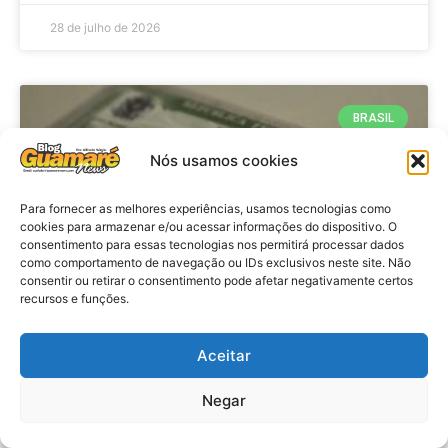
28 de julho de 2026
BRASIL
Nós usamos cookies
Para fornecer as melhores experiências, usamos tecnologias como
cookies para armazenar e/ou acessar informações do dispositivo. O
consentimento para essas tecnologias nos permitirá processar dados
como comportamento de navegação ou IDs exclusivos neste site. Não
consentir ou retirar o consentimento pode afetar negativamente certos
recursos e funções.
Brasil: Policia Federal investiga
Aceitar
753 casos de crimes eleitorais
antes das eleições
Negar
VER MATÉRIA »