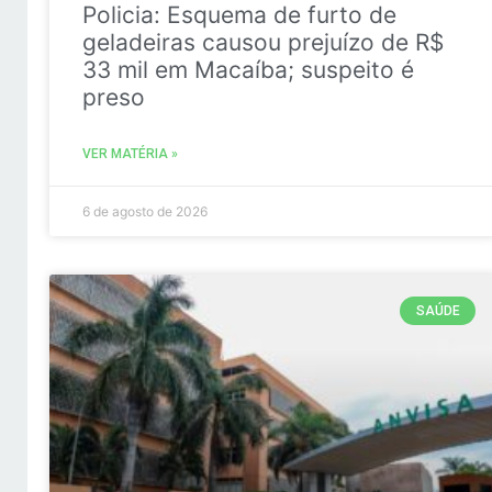
Policia: Esquema de furto de
geladeiras causou prejuízo de R$
33 mil em Macaíba; suspeito é
preso
VER MATÉRIA »
6 de agosto de 2026
SAÚDE