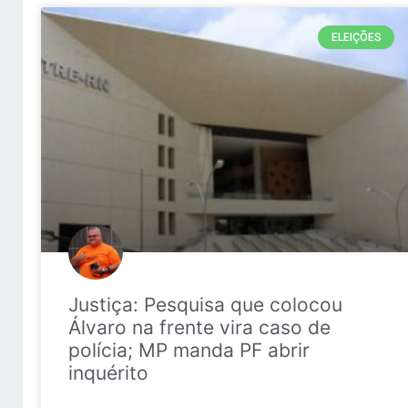
ELEIÇÕES
Justiça: Pesquisa que colocou
Álvaro na frente vira caso de
polícia; MP manda PF abrir
inquérito