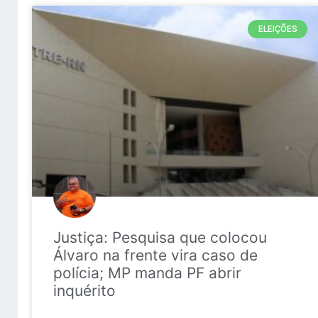
ELEIÇÕES
Justiça: Pesquisa que colocou
Álvaro na frente vira caso de
polícia; MP manda PF abrir
inquérito