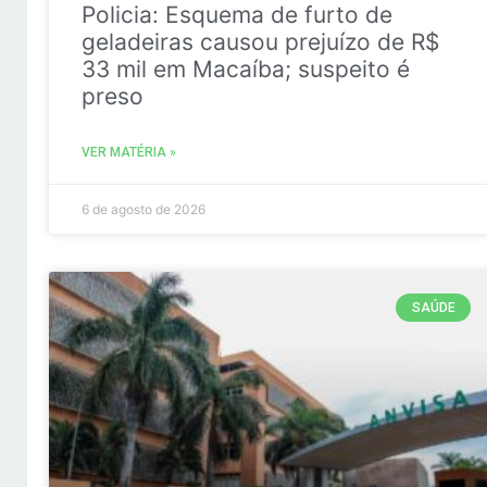
Policia: Esquema de furto de
geladeiras causou prejuízo de R$
33 mil em Macaíba; suspeito é
preso
VER MATÉRIA »
6 de agosto de 2026
SAÚDE