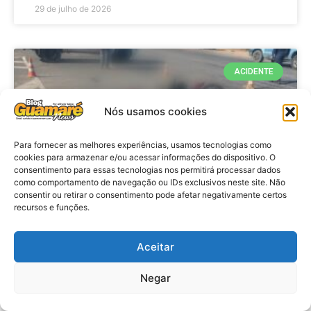
29 de julho de 2026
ACIDENTE
Nós usamos cookies
Para fornecer as melhores experiências, usamos tecnologias como
cookies para armazenar e/ou acessar informações do dispositivo. O
consentimento para essas tecnologias nos permitirá processar dados
como comportamento de navegação ou IDs exclusivos neste site. Não
consentir ou retirar o consentimento pode afetar negativamente certos
recursos e funções.
Acidente: A caminho do trabalho
professora se envolve em
Aceitar
acidente e vai a obito na RN 118
Negar
no Alto do Rodrigues, RN