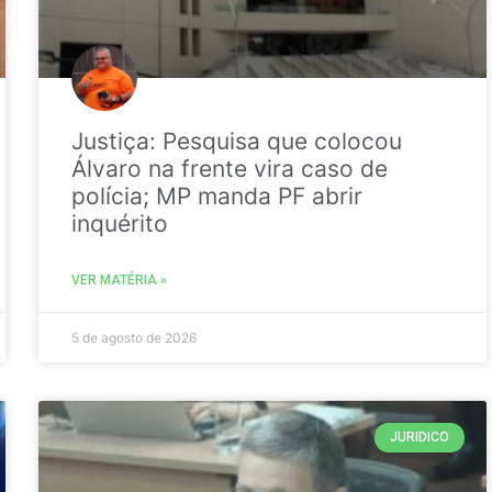
Justiça: Pesquisa que colocou
Álvaro na frente vira caso de
polícia; MP manda PF abrir
inquérito
VER MATÉRIA »
5 de agosto de 2026
JURIDICO