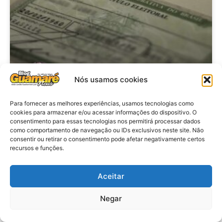
Nós usamos cookies
Brasil: Policia Federal investiga
Para fornecer as melhores experiências, usamos tecnologias como
cookies para armazenar e/ou acessar informações do dispositivo. O
753 casos de crimes eleitorais
consentimento para essas tecnologias nos permitirá processar dados
antes das eleições
como comportamento de navegação ou IDs exclusivos neste site. Não
consentir ou retirar o consentimento pode afetar negativamente certos
recursos e funções.
VER MATÉRIA »
Aceitar
28 de julho de 2026
Negar