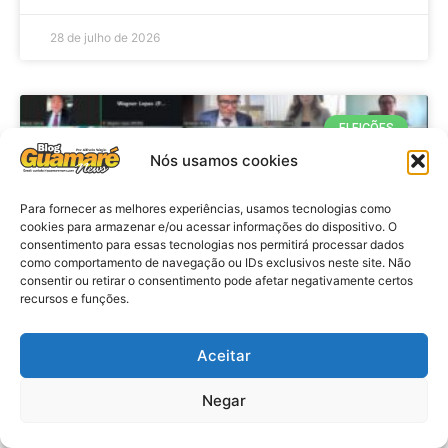
28 de julho de 2026
ELEIÇÕES
Nós usamos cookies
Para fornecer as melhores experiências, usamos tecnologias como
cookies para armazenar e/ou acessar informações do dispositivo. O
consentimento para essas tecnologias nos permitirá processar dados
como comportamento de navegação ou IDs exclusivos neste site. Não
consentir ou retirar o consentimento pode afetar negativamente certos
recursos e funções.
Eleições 2026: procuradores e
Aceitar
promotores eleitorais realizam
Negar
reunião de alinhamento no RN