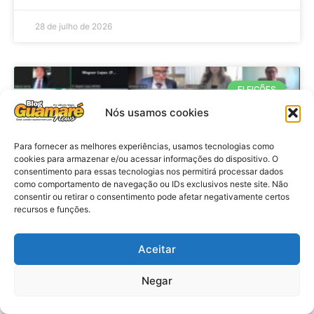
28 de julho de 2026
ELEIÇÕES
Nós usamos cookies
Para fornecer as melhores experiências, usamos tecnologias como
cookies para armazenar e/ou acessar informações do dispositivo. O
consentimento para essas tecnologias nos permitirá processar dados
como comportamento de navegação ou IDs exclusivos neste site. Não
consentir ou retirar o consentimento pode afetar negativamente certos
recursos e funções.
Eleições 2026: procuradores e
Aceitar
promotores eleitorais realizam
Negar
reunião de alinhamento no RN