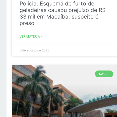
Policia: Esquema de furto de
geladeiras causou prejuízo de R$
33 mil em Macaíba; suspeito é
preso
VER MATÉRIA »
6 de agosto de 2026
SAÚDE