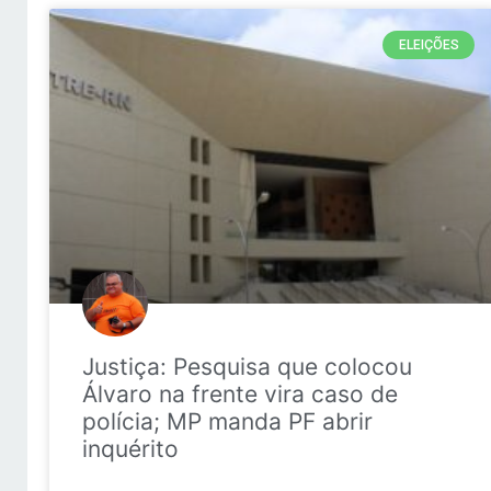
ELEIÇÕES
Justiça: Pesquisa que colocou
Álvaro na frente vira caso de
polícia; MP manda PF abrir
inquérito