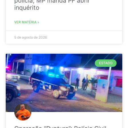
polícia; MP manda PF abrir
inquérito
VER MATÉRIA »
5 de agosto de 2026
ESTADO