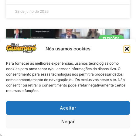
28 de julho de 2026
ELEIÇÕES
Nós usamos cookies
Para fornecer as melhores experiências, usamos tecnologias como
cookies para armazenar e/ou acessar informações do dispositivo. O
consentimento para essas tecnologias nos permitirá processar dados
como comportamento de navegação ou IDs exclusivos neste site. Não
consentir ou retirar o consentimento pode afetar negativamente certos
recursos e funções.
Eleições 2026: procuradores e
Aceitar
promotores eleitorais realizam
Negar
reunião de alinhamento no RN