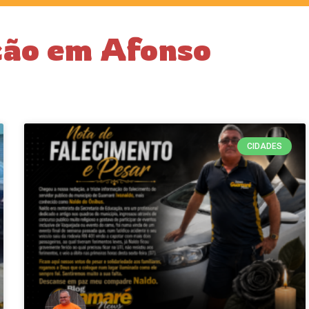
ção em Afonso
CIDADES