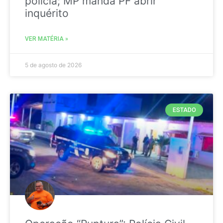
polícia; MP manda PF abrir
inquérito
VER MATÉRIA »
5 de agosto de 2026
ESTADO