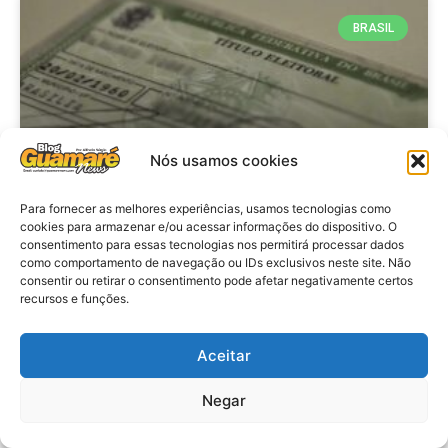
BRASIL
Nós usamos cookies
Para fornecer as melhores experiências, usamos tecnologias como
cookies para armazenar e/ou acessar informações do dispositivo. O
consentimento para essas tecnologias nos permitirá processar dados
Brasil: Policia Federal investiga
como comportamento de navegação ou IDs exclusivos neste site. Não
753 casos de crimes eleitorais
consentir ou retirar o consentimento pode afetar negativamente certos
recursos e funções.
antes das eleições
Aceitar
VER MATÉRIA »
Negar
28 de julho de 2026