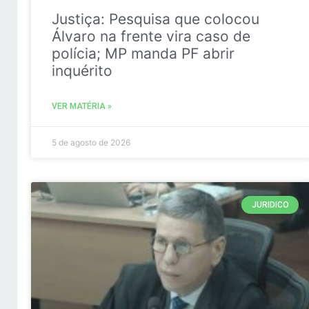
Justiça: Pesquisa que colocou
Álvaro na frente vira caso de
polícia; MP manda PF abrir
inquérito
VER MATÉRIA »
5 de agosto de 2026
JURIDICO