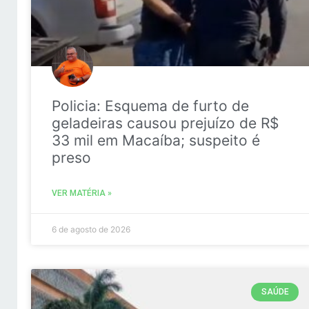
Policia: Esquema de furto de
geladeiras causou prejuízo de R$
33 mil em Macaíba; suspeito é
preso
VER MATÉRIA »
6 de agosto de 2026
SAÚDE