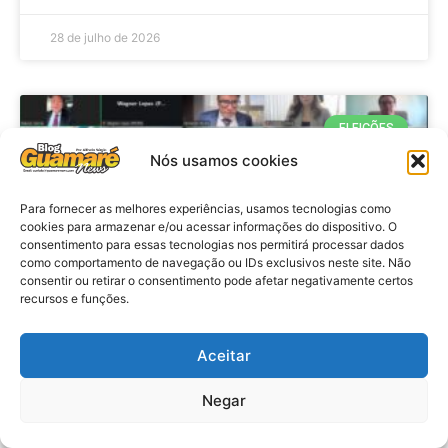
28 de julho de 2026
ELEIÇÕES
Nós usamos cookies
Para fornecer as melhores experiências, usamos tecnologias como
cookies para armazenar e/ou acessar informações do dispositivo. O
consentimento para essas tecnologias nos permitirá processar dados
como comportamento de navegação ou IDs exclusivos neste site. Não
consentir ou retirar o consentimento pode afetar negativamente certos
recursos e funções.
Eleições 2026: procuradores e
Aceitar
promotores eleitorais realizam
Negar
reunião de alinhamento no RN