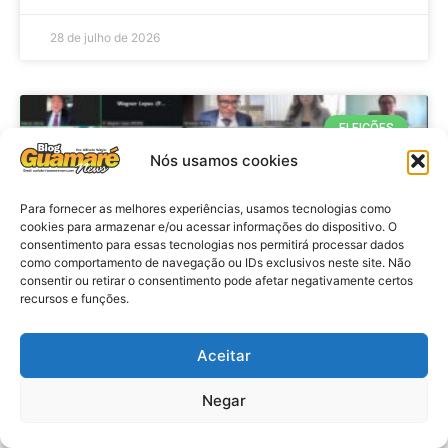
28 de julho de 2026
ELEIÇÕES
Nós usamos cookies
Para fornecer as melhores experiências, usamos tecnologias como
cookies para armazenar e/ou acessar informações do dispositivo. O
consentimento para essas tecnologias nos permitirá processar dados
como comportamento de navegação ou IDs exclusivos neste site. Não
consentir ou retirar o consentimento pode afetar negativamente certos
recursos e funções.
Eleições 2026: procuradores e
Aceitar
promotores eleitorais realizam
Negar
reunião de alinhamento no RN