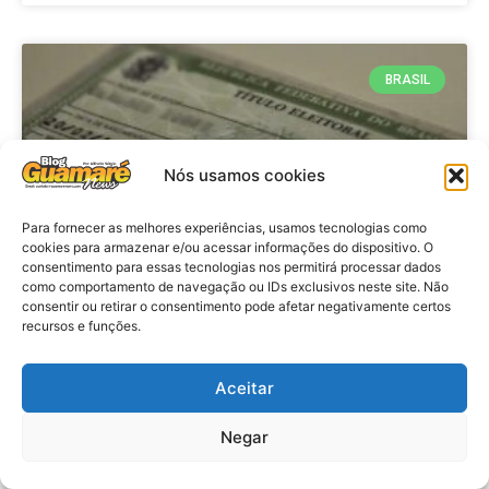
BRASIL
Nós usamos cookies
Para fornecer as melhores experiências, usamos tecnologias como
cookies para armazenar e/ou acessar informações do dispositivo. O
consentimento para essas tecnologias nos permitirá processar dados
como comportamento de navegação ou IDs exclusivos neste site. Não
consentir ou retirar o consentimento pode afetar negativamente certos
Brasil: Policia Federal investiga
recursos e funções.
753 casos de crimes eleitorais
antes das eleições
Aceitar
Negar
VER MATÉRIA »