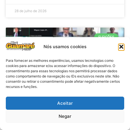
28 de julho de 2026
ELEIÇÕES
Nós usamos cookies
Para fornecer as melhores experiências, usamos tecnologias como
cookies para armazenar e/ou acessar informações do dispositivo. O
consentimento para essas tecnologias nos permitirá processar dados
como comportamento de navegação ou IDs exclusivos neste site. Não
consentir ou retirar o consentimento pode afetar negativamente certos
recursos e funções.
Eleições 2026: procuradores e
Aceitar
promotores eleitorais realizam
Negar
reunião de alinhamento no RN