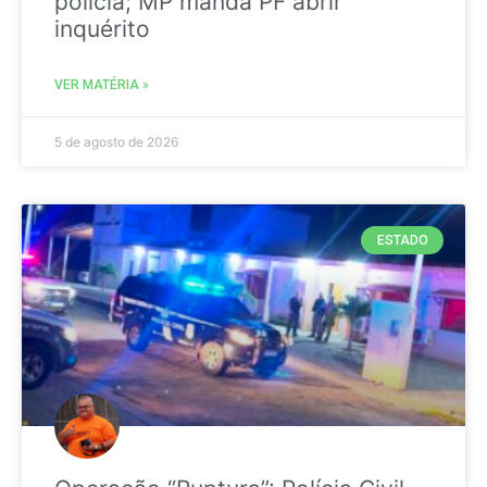
polícia; MP manda PF abrir
inquérito
VER MATÉRIA »
5 de agosto de 2026
ESTADO